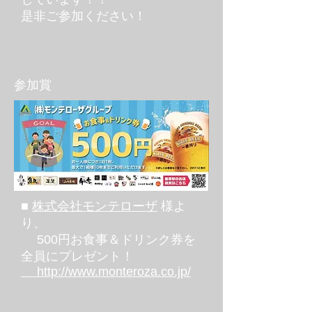
是非ご参加ください！
参加賞
■
株式会社モンテローザ
様よ
り、
500円お食事＆ドリンク券を
全員にプレゼント！
http://www.monteroza.co.jp/