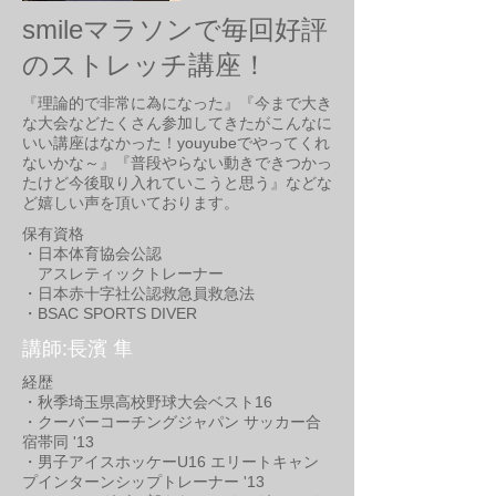
smileマラソンで毎回好評
のストレッチ講座！
『理論的で非常に為になった』『今まで大き
な大会などたくさん参加してきたがこんなに
いい講座はなかった！youyubeでやってくれ
ないかな～』『普段やらない動きできつかっ
たけど今後取り入れていこうと思う』などな
ど嬉しい声を頂いております。
保有資格
・日本体育協会公認
アスレティックトレーナー
・日本赤十字社公認救急員救急法
・BSAC SPORTS DIVER
講師:長濱 隼
経歴
・秋季埼玉県高校野球大会ベスト16
・クーバーコーチングジャパン サッカー合
宿帯同 '13
・男子アイスホッケーU16 エリートキャン
プインターンシップトレーナー '13