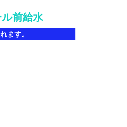
ール前給水
れます。
にも最適です。
！！