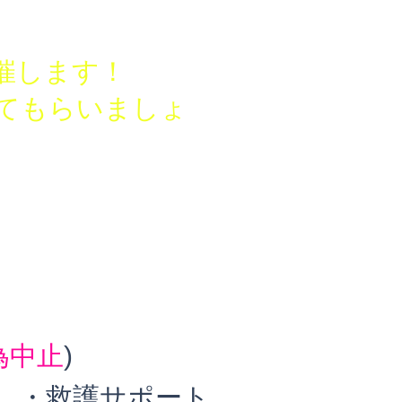
インターンシップトレーナー '13-'16
ターカップ、天皇杯帯同 '16-'17
催します！
えてもらいましょ
為中止
)
D
・救護サポート