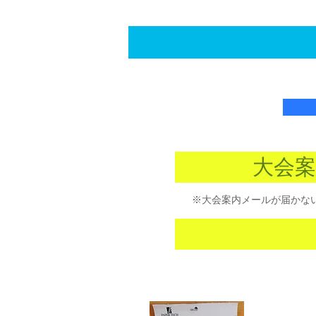
大会案
※大会案内メールが
届かな