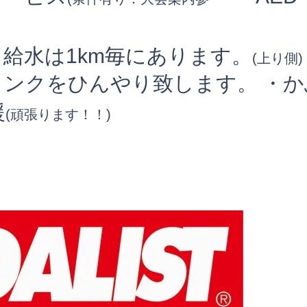
・給水は1km毎にあります。
(上り側)
リンクをひんやり致します。
・か
援
(頑張ります！！
)