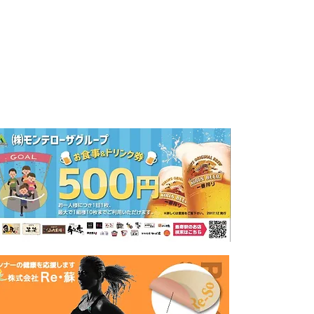
マイルマラソンに向いていない方
高い金額を払ってでもチップ計測にこだわりがある方。
参加賞やエイドが豪華＆豊富な大会を望む方。
参加者が多くないと気分が乗らない方。
■
株式会社
500円お
http://www.
■
株式会社R
リ・ソビー
http://www