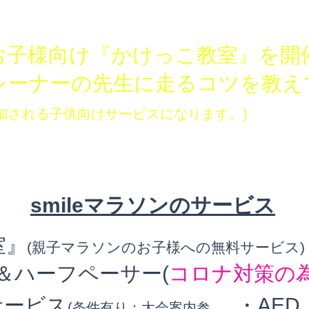
本赤十字社公認救急員救急法
・Canonラグビー部キヤノンイーグルス 
C SPORTS DIVER
・北陸高等学校バスケットボール部 ウィン
お子様向け『かけっこ教室』を開
トレーナーの先生に走るコツを教
加される子供向けサービスになります。)
smileマラソンのサービス
室』
(親子マラソンのお子様への無料サービス)
ー＆ハーフペーサー(
コロナ対策の
サービス
・AE
(条件有り：大会案内参