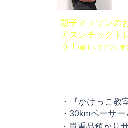
・日
・BSA
親子マラソンの
​アスレチック
う！
(親子マラソンに参
・『かけっこ教
​・30kmペーサ
・貴重品預かり