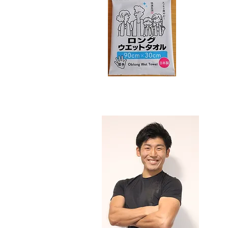
s
『理
なか
いこ
講師
保有
・日
アス