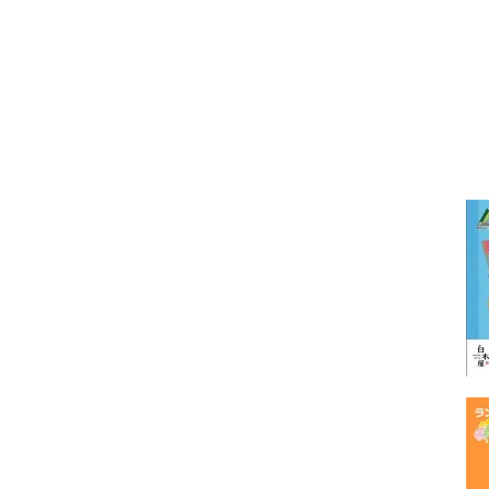
ス
・
・
・
参加賞