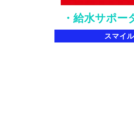
・給水サポー
スマイ
大会案内
大会概要
ス
参
チ
フ
安
参
​