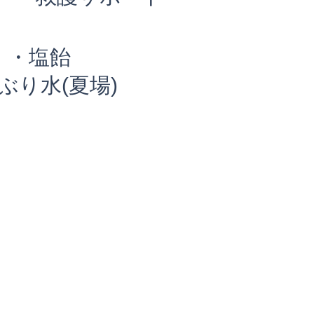
・塩飴
ぶり水(夏場)