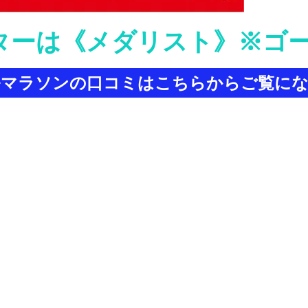
ターは《メダリスト》
※ゴ
ルマラソンの口コミはこちらからご覧にな
マイルの特長
加費がリーズナブルでお財布にスマイル！
ップ計測ではありませんがしっかりと計測致します。
ラットなコースでビギナーの方も走りやすいし、上級者のトレーニング
いですが運営はきっちりしておりますので、安心してご参加ください。
加者の皆様がスマイルになれるようなマラソン大会を目的としています
今は小さい大会ですが皆様に育てて頂ければ嬉しいです。