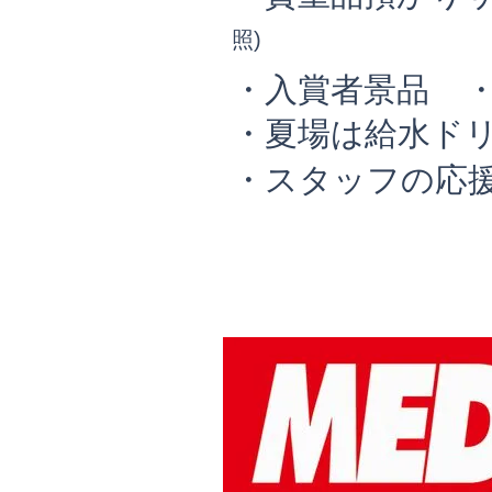
照)
・入賞者景品
・夏場は給水ド
・スタッフの応