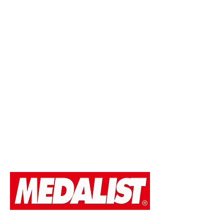
3,400円
定員数
最大800名
計測
ビブタグシステム計測
給水
３カ所 設置予定（ゴール前、下流1km地
点、下流2km地点）※ゴール前はメダリ
スト。