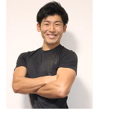
講師:長濱 隼 通称：ジョニー
保有資格
・日本体育協会公認 アスレティックト
レーナー