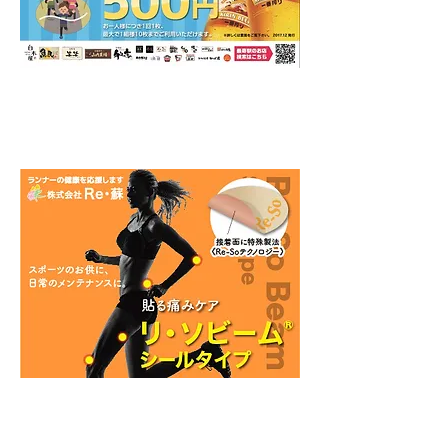
■
株式会社モンテローザ
様より、
500円お食事＆ドリンク券を全員に
プレゼント！
http://www.monteroza.co.jp/
■
株式会社Re蘇
様より、
リ・ソビーム シールタイププレゼ
ント！