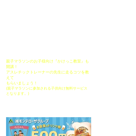
・日本赤十字社公認救急員救急法
・BSAC SPORTS DIVER
大会参加者の口コミ​
『理論的で非常に為になった』『今まで大
きな大会などたくさん参加してきたがこん
なにいい講座はなかった！youtubeでやって
くれないかな～』『普段やらない動きでき
つかったけど今後取り入れていこうと思
う』などなど嬉しい声を頂いております。
親子マラソンのお子様向け『かけっこ教室』も
開講！
​アスレチックトレーナーの先生に走るコツを教
えて
もらいましょう！
(親子マラソンに参加される子供向け無料サービス
となります。)
参加賞