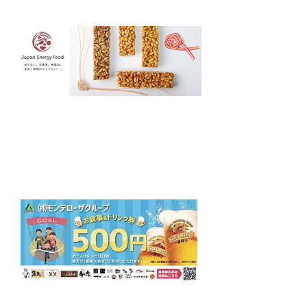
■
ジャパンエナジーフード
様
より、
玄米 × 味噌 シリアルバーを全員
にプレゼント！
https://japanenergyfood.com/
■
株式会社モンテローザ