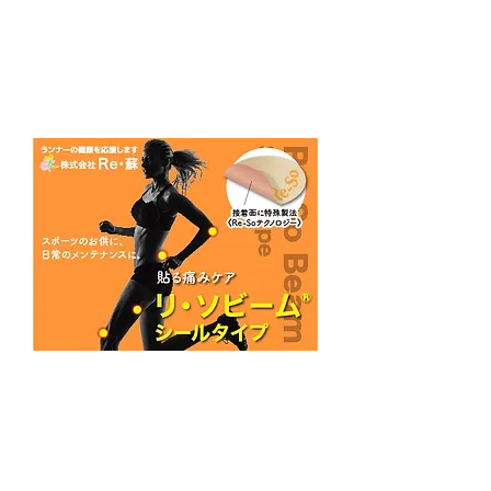
様より、
500円お食事＆ドリンク券
を全員にプレゼント！
http://www.monteroza.co.jp/
■
株式会社Re蘇
様より、
リ・ソビーム 使い捨てタイ
ププレゼント！
http://www.re-so.co.jp/